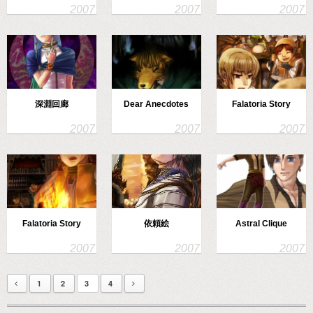
深淵回廊
Dear Anecdotes
Falatoria Story
Falatoria Story
依頼絵
Astral Clique
1
2
3
4