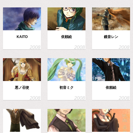
KAITO
依頼絵
鏡音レン
悪ノ召使
初音ミク
依頼絵