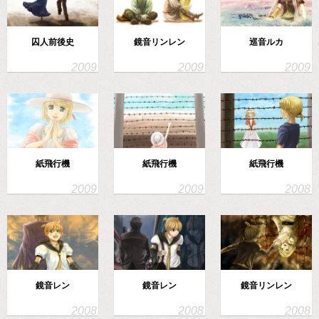
囚人前後史
鏡音リンレン
巡音ルカ
紙飛行機
紙飛行機
紙飛行機
鏡音レン
鏡音レン
鏡音リンレン