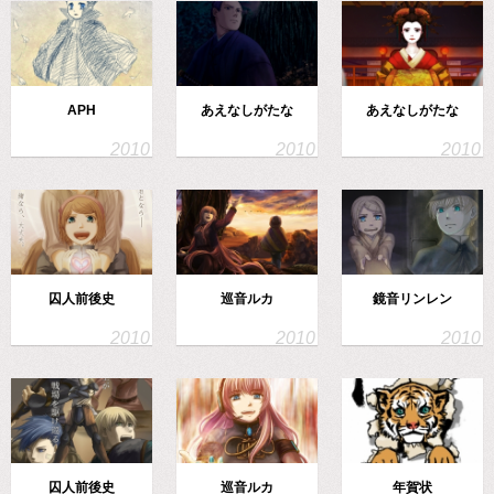
APH
あえなしがたな
あえなしがたな
囚人前後史
巡音ルカ
鏡音リンレン
囚人前後史
巡音ルカ
年賀状