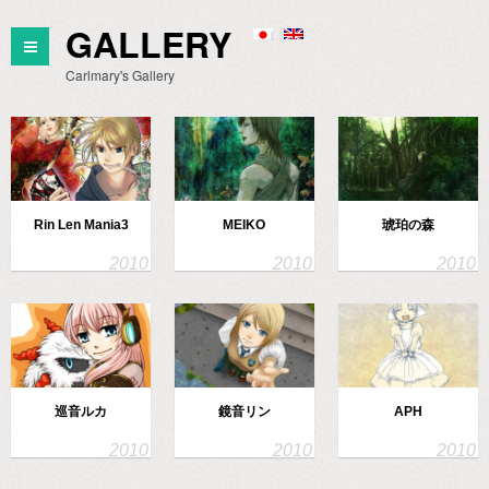
GALLERY
Carlmary's Gallery
Rin Len Mania3
MEIKO
琥珀の森
巡音ルカ
鏡音リン
APH