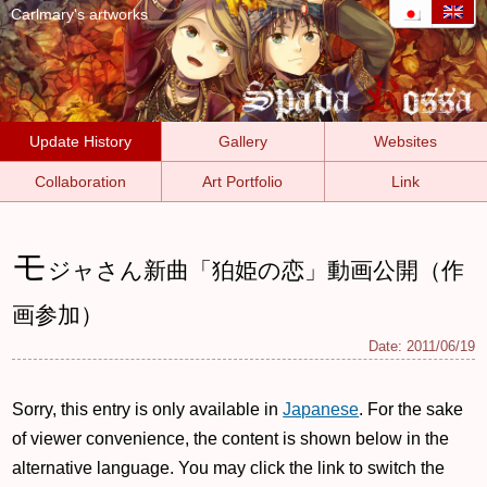
Carlmary's artworks
Update History
Gallery
Websites
Collaboration
Art Portfolio
Link
モ
ジャさん新曲「狛姫の恋」動画公開（作
画参加）
Date:
2011/06/19
Sorry, this entry is only available in
Japanese
. For the sake
of viewer convenience, the content is shown below in the
alternative language. You may click the link to switch the