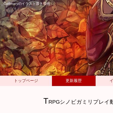
Carlmaryのイラスト置き場他
トップページ
更新履歴
T
RPGシノビガミリプレイ