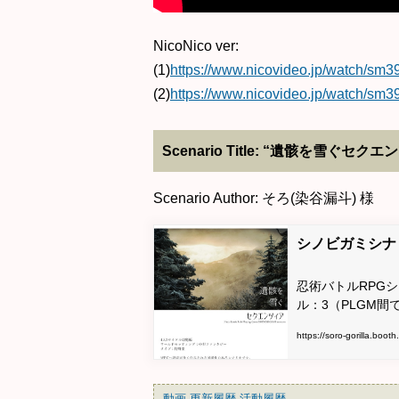
NicoNico ver:
(1)
https://www.nicovideo.jp/watch/sm
(2)
https://www.nicovideo.jp/watch/sm
Scenario Title: “遺骸を雪ぐセク
Scenario Author: そろ(染谷漏斗) 様
シノビガミシナリ
忍術バトルRPG
ル：3（PLGM間
https://soro-gorilla.boo
動画
更新履歴
活動履歴