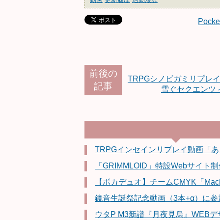
Pocke
前後の
TRPGシノビガミリプレ
記事
雪ぐセクエンツ
TRPGインセインリプレイ動画「
「GRIMMLOID」特設Webサイト
【ボカデュオ】チームCMYK「Machi
鏡音生誕祭記念動画（3本+α）に
ウタP M3新譜『月夜見烏』WEB