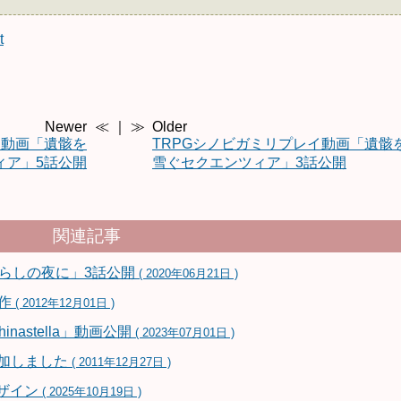
t
Newer
≪ ｜ ≫
Older
イ動画「遺骸を
TRPGシノビガミリプレイ動画「遺骸
ィア」5話公開
雪ぐセクエンツィア」3話公開
関連記事
あらしの夜に」3話公開
( 2020年06月21日 )
制作
( 2012年12月01日 )
nastella」動画公開
( 2023年07月01日 )
参加しました
( 2011年12月27日 )
デザイン
( 2025年10月19日 )