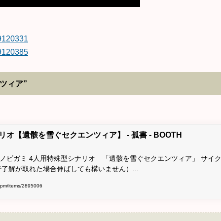
39120331
39120385
エンツィア”
オ【遺骸を雪ぐセクエンツィア】 - 孤書 - BOOTH
シノビガミ 4人用特殊型シナリオ 「遺骸を雪ぐセクエンツィア」 サイ
で了解が取れた場合伸ばしても構いません）...
th.pm/items/2895006