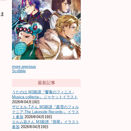
ま
more previous
Scribble
最新記事
うたのは M3新譜『饗毒のフィニス -
Musica collecta-』ジャケットイラスト
2026年04月19日
ザビエル.Tさん M3新譜『叢雪のフォル
クニア-The Lakeside Records-』イラス
ト参加
2026年04月19日
エルム凪さん M3新譜『翡翠』イラスト
参加
2026年04月19日