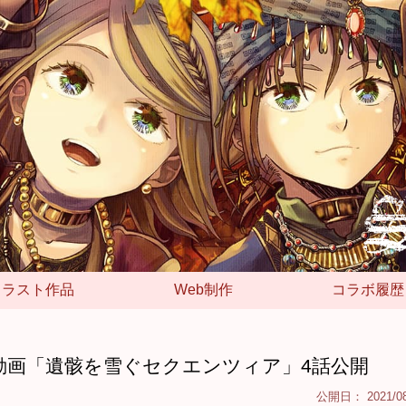
イラスト作品
Web制作
コラボ履歴
動画「遺骸を雪ぐセクエンツィア」4話公開
公開日：
2021/0