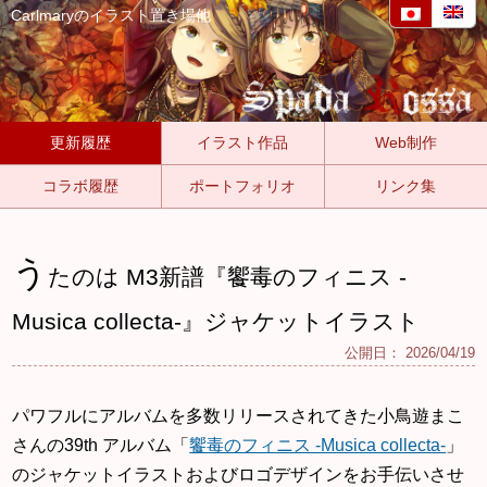
Carlmaryのイラスト置き場他
更新履歴
イラスト作品
Web制作
コラボ履歴
ポートフォリオ
リンク集
う
たのは M3新譜『饗毒のフィニス -
Musica collecta-』ジャケットイラスト
公開日：
2026/04/19
パワフルにアルバムを多数リリースされてきた小鳥遊まこ
さんの39th アルバム「
饗毒のフィニス -Musica collecta-
」
のジャケットイラストおよびロゴデザインをお手伝いさせ