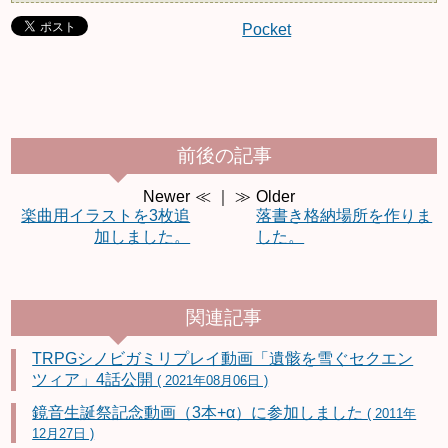
Pocket
前後の記事
Newer
≪ ｜ ≫
Older
楽曲用イラストを3枚追
落書き格納場所を作りま
加しました。
した。
関連記事
TRPGシノビガミリプレイ動画「遺骸を雪ぐセクエン
ツィア」4話公開
( 2021年08月06日 )
鏡音生誕祭記念動画（3本+α）に参加しました
( 2011年
12月27日 )