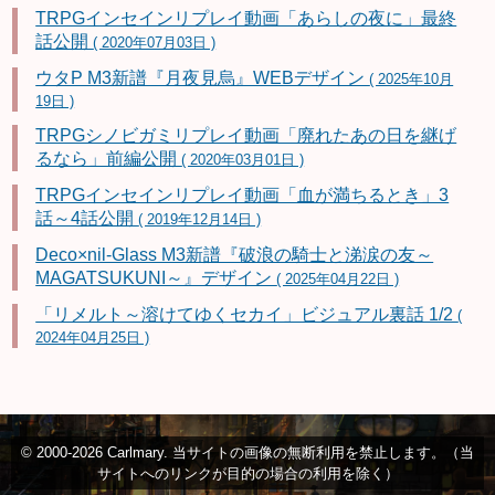
TRPGインセインリプレイ動画「あらしの夜に」最終
話公開
( 2020年07月03日 )
ウタP M3新譜『月夜見烏』WEBデザイン
( 2025年10月
19日 )
TRPGシノビガミリプレイ動画「廃れたあの日を継げ
るなら」前編公開
( 2020年03月01日 )
TRPGインセインリプレイ動画「血が満ちるとき」3
話～4話公開
( 2019年12月14日 )
Deco×nil-Glass M3新譜『破浪の騎士と涕涙の友～
MAGATSUKUNI～』デザイン
( 2025年04月22日 )
「リメルト～溶けてゆくセカイ」ビジュアル裏話 1/2
(
2024年04月25日 )
© 2000-2026 Carlmary. 当サイトの画像の無断利用を禁止します。（当
サイトへのリンクが目的の場合の利用を除く）