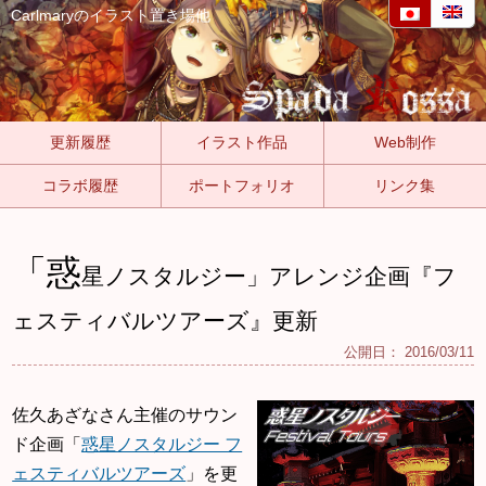
Carlmaryのイラスト置き場他
更新履歴
イラスト作品
Web制作
コラボ履歴
ポートフォリオ
リンク集
「惑
星ノスタルジー」アレンジ企画『フ
ェスティバルツアーズ』更新
公開日：
2016/03/11
佐久あざなさん主催のサウン
ド企画「
惑星ノスタルジー フ
ェスティバルツアーズ
」を更