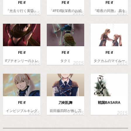
FE if
FE if
FE if
『光去り行く黄昏』
「#FEif版深夜のお絵
『暗夜の同胞』 肩を
あの章のイ…
描き6…
寄せ合って…
FE if
FE if
FE if
ifプチオンリーのトレ
タクミ
タクカムのマイルー
カ企画に…
ムのアレ。ノ…
FE if
刀剣乱舞
戦国BASARA
インビジブルキング
前田藤四郎が推し刀
ダム編クリア…
です。