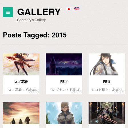
GALLERY
Carlmary's Gallery
Posts Tagged: 2015
火ノ花香
FE if
FE if
「火ノ花香」Maharo
『レヴナントドラゴ
ミコト母上、あまり
様楽曲…
ンのおさんぽ…
にも若々しい…