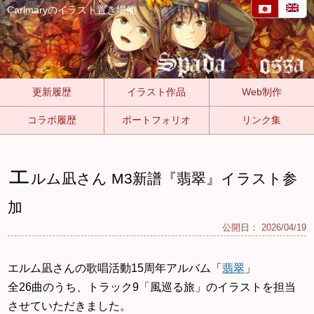
Carlmaryのイラスト置き場他
更新履歴
イラスト作品
Web制作
コラボ履歴
ポートフォリオ
リンク集
エ
ルム凪さん M3新譜『翡翠』イラスト参
加
公開日：
2026/04/19
エルム凪さんの歌唱活動15周年アルバム「
翡翠
」
全26曲のうち、トラック9「風巡る旅」のイラストを担当
させていただきました。