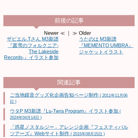
前後の記事
Newer
≪ ｜ ≫
Older
ザビエル.Tさん M3新譜
うたのは M3新譜
『叢雪のフォルクニア-
『MEMENTO UMBRA』
The Lakeside
ジャケットイラスト
Records-』イラスト参加
関連記事
ご当地鏡音グッズ化企画告知ページ制作
( 2011年11月06
日 )
ウタP M3新譜『Lu-Twra Program』イラスト参加
(
2024年04月14日 )
「惑星ノスタルジー」アレンジ企画『フェスティバル
ツアーズ』Webサイト制作
( 2015年08月15日 )