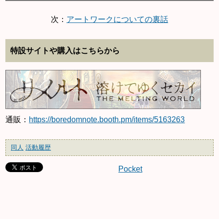
次：
アートワークについての裏話
特設サイトや購入はこちらから
通販：
https://boredomnote.booth.pm/items/5163263
同人
活動履歴
Pocket