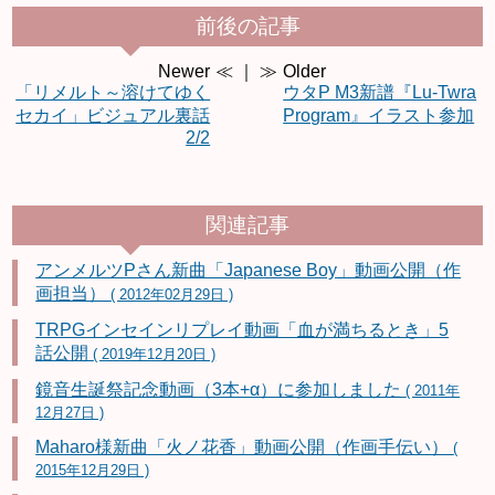
前後の記事
Newer
≪ ｜ ≫
Older
「リメルト～溶けてゆく
ウタP M3新譜『Lu-Twra
セカイ」ビジュアル裏話
Program』イラスト参加
2/2
関連記事
アンメルツPさん新曲「Japanese Boy」動画公開（作
画担当）
( 2012年02月29日 )
TRPGインセインリプレイ動画「血が満ちるとき」5
話公開
( 2019年12月20日 )
鏡音生誕祭記念動画（3本+α）に参加しました
( 2011年
12月27日 )
Maharo様新曲「火ノ花香」動画公開（作画手伝い）
(
2015年12月29日 )