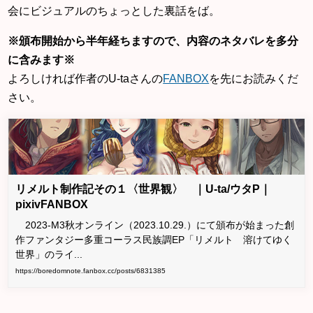
会にビジュアルのちょっとした裏話をば。
※頒布開始から半年経ちますので、内容のネタバレを多分
に含みます※
よろしければ作者のU-taさんの
FANBOX
を先にお読みくだ
さい。
リメルト制作記その１〈世界観〉 ｜U-ta/ウタP｜
pixivFANBOX
2023-M3秋オンライン（2023.10.29.）にて頒布が始まった創
作ファンタジー多重コーラス民族調EP「リメルト 溶けてゆく
世界」のライ...
https://boredomnote.fanbox.cc/posts/6831385