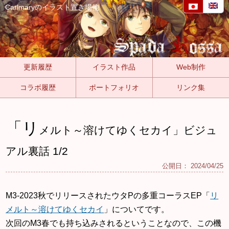
Carlmaryのイラスト置き場他
更新履歴
イラスト作品
Web制作
コラボ履歴
ポートフォリオ
リンク集
「リ
メルト～溶けてゆくセカイ」ビジュ
アル裏話 1/2
公開日：
2024/04/25
M3-2023秋でリリースされたウタPの多重コーラスEP「
リ
メルト～溶けてゆくセカイ
」についてです。
次回のM3春でも持ち込みされるということなので、この機