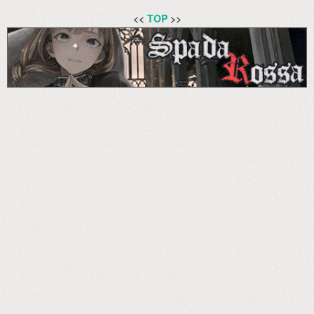
<<
TOP
>>