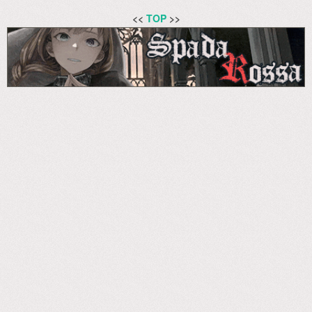
<<
TOP
>>